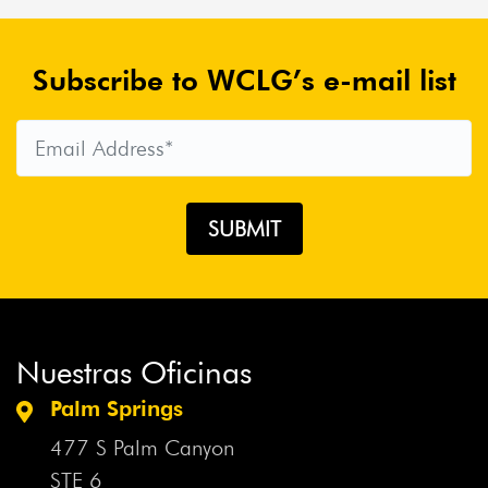
Subscribe to WCLG’s e-mail list
Nuestras Oficinas
Palm Springs
477 S Palm Canyon
STE 6